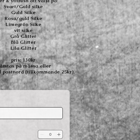
r & ytfinish att välja på:
Svart/Guld silke
Guld Silke
Rosa/guld Silke
Limegrön Silke
vit silke
Grå Glitter
Blå Glitter
Lila Glitter
pris: 130kr
ämtas på mässa eller
 postnord (tillkommande 25kr).