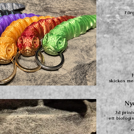
Färg
skickas me
Nyc
3d
prin
ett biologi
c