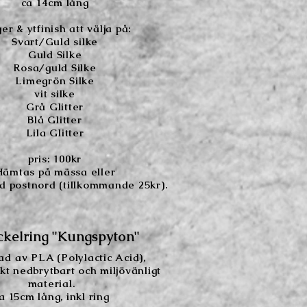
ca 14cm lång
er & ytfinish att välja på:
Svart/Guld silke
Guld Silke
Rosa/guld Silke
Limegrön Silke
vit silke
Grå Glitter
Blå Glitter
Lila Glitter
pris: 100kr
Hämtas på mässa eller
d postnord (tillkommande 25kr).
kelring "Kungspyton"
tad
av PLA (Polylactic Acid),
skt nedbrytbart och miljövänligt
material.
a 15cm lång, inkl ring