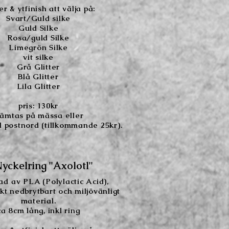
r & ytfinish att välja på:
Svart/Guld silke
Guld Silke
Rosa/guld Silke
Limegrön Silke
vit silke
Grå Glitter
Blå Glitter
Lila Glitter
pris: 130kr
ämtas på mässa eller
 postnord (tillkommande 25kr).
yckelring "Axolotl"
tad
av PLA (Polylactic Acid),
skt nedbrytbart och miljövänligt
material.
ca 8cm lång, inkl ring