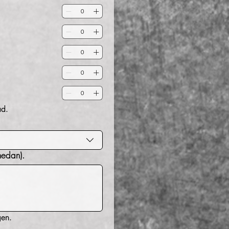
ad.
l nedan).
Din kontaktinformation och adress ifylles i nästa steg, innan betalningen. 