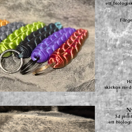
ett biologis
Färge
Hä
skickas med
N
3d
prin
ett biolog