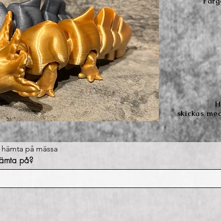
Färge
H
skickas med
ha hämta på mässa
 hämta på?