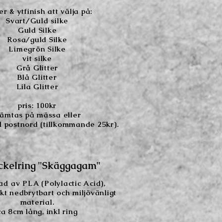
r & ytfinish att välja på:
Svart/Guld silke
Guld Silke
Rosa/guld Silke
Limegrön Silke
vit silke
Grå Glitter
Blå Glitter
Lila Glitter
pris: 100kr
ämtas på mässa eller
 postnord (tillkommande 25kr).
ckelring "Skäggagam"
tad
av PLA (Polylactic Acid),
skt nedbrytbart och miljövänligt
material.
ca 8cm lång, inkl ring