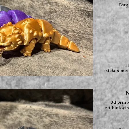
Färge
H
skickas med
N
3d
prin
ett biologi