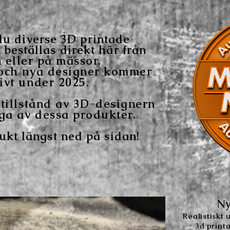
du diverse 3D printade
 beställas direkt här från
 eller på mässor.
 och nya designer kommer
ivt under 2025.
 tillstånd av 3D-designern
iga av dessa produkter.
ukt längst ned på sidan!
Ny
Realistiskt 
3d
print