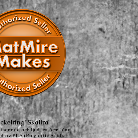
ckelring "Skallra"
utseende och ljud, ca 6cm lång.
ad
av PLA (Polylactic Acid),