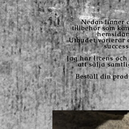
Nedan finner 
tillbehör som kan
hemsidan
Utbudet varierar
success
Jag har licens och
att sälja samtl
Beställ din prod