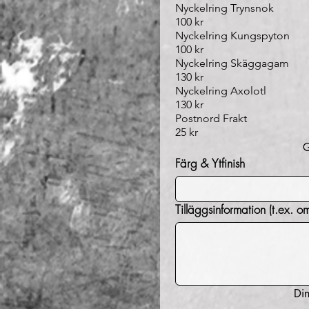
Nyckelring Trynsnok
100 kr
Nyckelring Kungspyton
100 kr
Nyckelring Skäggagam
130 kr
Nyckelring Axolotl
130 kr
Postnord Frakt
25 kr
G
Färg & Ytfinish
Tilläggsin