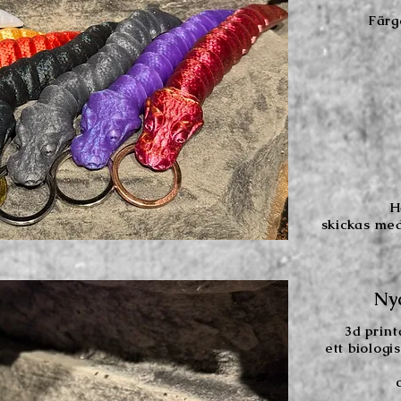
Färge
H
skickas med
Ny
3d
prin
ett biologi