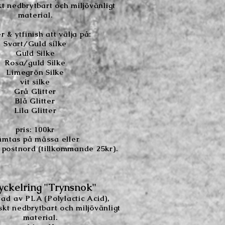
kt nedbrytbart och miljövänligt
material.
r & ytfinish att välja på:
Svart/Guld silke
Guld Silke
Rosa/guld Silke
Limegrön Silke
vit silke
Grå Glitter
Blå Glitter
Lila Glitter
pris: 100kr
mtas på mässa eller
 postnord (tillkommande 25kr).
yckelring "Trynsnok"
tad
av PLA (Polylactic Acid),
iskt nedbrytbart och miljövänligt
material.