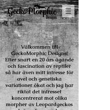
Välkommen till
GeckoMorphic Designs!
Efter snart en 20 års ägande
och fascination av reptiler
så har även mitt intresse för
avel och genetiska
variationer ökat och jag har
riktat det intresset
koncentrerat mot olika
morpher av Leopardgeckos