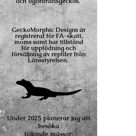
och ögonfransgeckos.
GeckoMorphic Designs är
registrerat för FA-skatt,
moms samt har tillstånd
för uppfödning
och
försäljning av reptiler från
Länsstyrelsen.
Under 2025 planerar jag att
besöka
följande mässor;